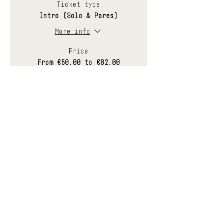
Ticket type
Intro (Solo & Pares)
More info
Price
From €50.00 to €82.00
Plaza Solo/Auto-atadura
€50.00
+€1.25 ticket service fee
Plaza Pares/Parejas
€82.00
+€2.05 ticket service fee
Sale ended
Ticket type