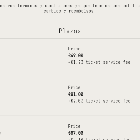
estros términos y condiciones ya que tenemos una polític
cambios y reembolsos.
Plazas
Price
€49.00
+€1.23 ticket service fee
Price
€81.00
+€2.03 ticket service fee
Price
s
€87.00
+€2.18 ticket service fee