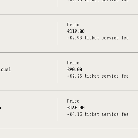
Price
€119.00
+€2.98 ticket service fee
Price
idual
€90.00
+€2.25 ticket service fee
Price
a
€165.00
+€4.13 ticket service fee