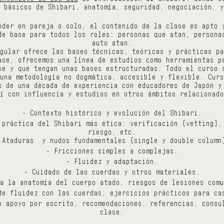
 básicos de Shibari, anatomía, seguridad, negociación, y
nder en pareja o solo, el contenido de la clase es apto 
de base para todos los roles: personas que atan, persona
auto atan.
gular ofrece las bases técnicas, teóricas y prácticas pa
ase, ofrecemos una línea de estudios como herramientas p
se y que tengan unas bases estructuradas. Todo el curso 
una metodología no dogmática, accesible y flexible. Curs
s de una década de experiencia con educadores de Japón y
í con influencia y estudios en otros ámbitos relacionado
- Contexto histórico y evolución del Shibari.
 práctica del Shibari más ética: verificación (vetting),
riesgo, etc.
 Ataduras y nudos fundamentales (single y double column
- Fricciones simples a complejas.
- Fluidez y adaptación.
- Cuidado de las cuerdas y otros materiales.
a la anatomía del cuerpo atado, riesgos de lesiones comu
de fluidez con las cuerdas, ejercicios prácticos para ca
e apoyo por escrito, recomendaciones, referencias, consu
clase.