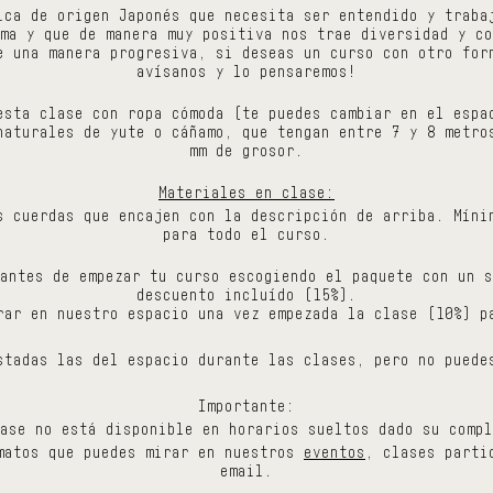
ica de origen Japonés que necesita ser entendido y traba
ma y que de manera muy positiva nos trae diversidad y co
e una manera progresiva, si deseas un curso con otro for
avísanos y lo pensaremos!
esta clase con ropa cómoda (te puedes cambiar en el espa
naturales de yute o cáñamo, que tengan entre 7 y 8 metro
mm de grosor.
Materiales en clase:
s cuerdas que encajen con la descripción de arriba. Míni
para todo el curso.
antes de empezar tu curso escogiendo el paquete con un s
descuento incluído (15%).
rar en nuestro espacio una vez empezada la clase (10%) p
stadas las del espacio durante las clases, pero no puede
Importante:
ase no está disponible en horarios sueltos dado su compl
matos que puedes mirar en nuestros
eventos
, clases parti
email.