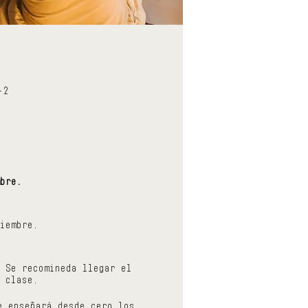
+2
bre.
iembre.
 Se recomineda llegar el
 clase.
e enseñará desde cero los