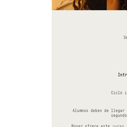
S
Intr
Ciclo i
Alumnos deben de llegar 
segundo
Roser ofrece este
curso 