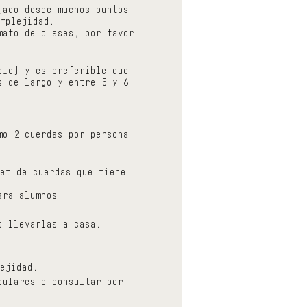
jado desde muchos puntos
mplejidad.
mato de clases, por favor
cio) y es preferible que
s de largo y entre 5 y 6
mo 2 cuerdas por persona
et de cuerdas que tiene
ara alumnos.
s llevarlas a casa.
ejidad.
culares o consultar por