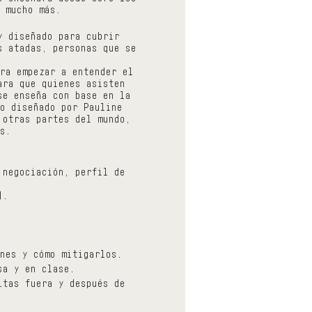
 mucho más.
y diseñado para cubrir
s atadas, personas que se
ra empezar a entender el
ara que quienes asisten
se enseña con base en la
o diseñado por Pauline
 otras partes del mundo,
s.
 negociación, perfil de
).
nes y cómo mitigarlos.
sa y en clase.
ltas fuera y después de