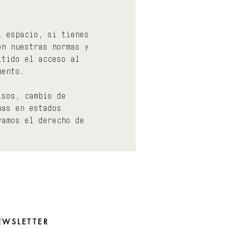
l espacio, si tienes 
on nuestras normas y 
itido el acceso al 
mento.
lsos, cambio de 
nas en estados 
vamos el derecho de 
EWSLETTER