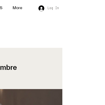
S
More
Log In
embre