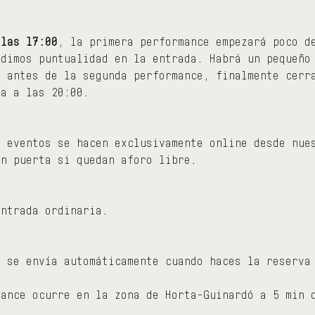
 las 17:00
, la primera performance empezará poco d
edimos puntualidad en la entrada. Habrá un pequeño
r antes de la segunda performance, finalmente cerr
da a las 20:00.
s eventos se hacen exclusivamente online desde nue
en puerta si quedan aforo libre.
entrada ordinaria.
a se envía automáticamente cuando haces la reserva
mance ocurre en la zona de Horta-Guinardó a 5 min 
.