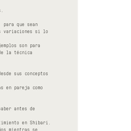
s.
, para que sean 
s variaciones si lo 
jemplos son para 
de la técnica 
desde sus conceptos 
as en pareja como 
saber antes de 
timiento en Shibari.
ños mientras se 