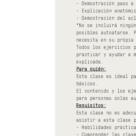
- Demostración paso a
- Explicación anatómi
- Demostración del ac
*No se incluirá ningú
posibles autoatarse. 
necesita en su própia
Todos los ejercicios 
practicar y ayudar a 
explicada.
Para quién:
Esta clase es ideal p
básicos.
El contenido y los ej
para personas solas a
Requisitos:
Esta clase no es adec
asistir a esta clase 
- Habilidades práctic
- Comprender las clav