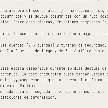
atomía sobre el cuerpo atado y cómo reconocer sign
 column tie y la double column tie con un nudo com
wline. Fricciones básicas, fricciónes complejas (X
luidez la cuerda en el cuerpo y cómo manejar el cu
pias cuerdas (2-3 cuerdas) y tíjeras de seguridad.
 de 7 a 8 metros de largo y de 5 a 6 milímetros de
a.
clase estará disponible durante 15 días después de
ectrónico, la post-producción puede tardar varios 
iente. ¡¡¡Asegúrese de que su correo electrónico e
cámara de Pauline.
pensada para ser seguida pero recomendamos asistir
 peticiones de información.