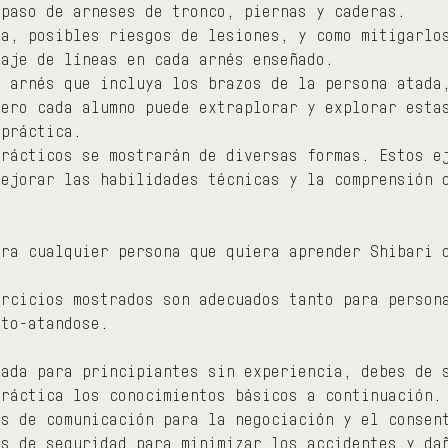
 paso de arneses de tronco, piernas y caderas.
ca, posibles riesgos de lesiones, y como mitigarlo
laje de líneas en cada arnés enseñado.
n arnés que incluya los brazos de la persona atada
Pero cada alumno puede extraplorar y explorar esta
 práctica.
prácticos se mostrarán de diversas formas. Estos e
mejorar las habilidades técnicas y la comprensión 
ara cualquier persona que quiera aprender Shibari 
ercicios mostrados son adecuados tanto para person
uto-atandose.
uada para principiantes sin experiencia, debes de 
práctica los conocimientos básicos a continuación.
as de comunicación para la negociación y el consen
es de seguridad para minimizar los accidentes y da