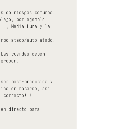
os de riesgos comunes.
plejo, por ejemplo: 
, L, Media Luna y la 
erpo atado/auto-atado.
 Las cuerdas deben 
 grosor.
 ser post-producida y 
días en hacerse, así 
s correcto!!!
 en directo para 