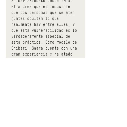
Shibari/Kinbaku desde 2014.
Ella cree que es imposible 
que dos personas que se aten 
juntas oculten lo que 
realmente hay entre ellas, y 
que esta vulnerabilidad es lo 
verdaderamente especial de 
esta práctica. Cómo modelo de 
Shibari, Saara cuenta con una 
gran experiencia y ha atado 
con muchos atadorxs conocidxs 
internacionalmente, cada unx 
de ellxs ha dado a Saara 
nuevas ideas sobre cómo 
experimentar entre las 
cuerdas. El amor de Saara por 
estar atada la ha llevado a 
atar. Saara se ha encontrado 
profundamente influenciada 
por Kristina Marlen, 
Tamandua, Pilar, Felix 
Ruckert, y Nicolas Yoroï. Con 