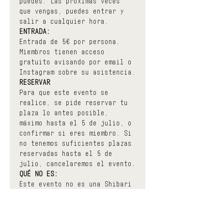
puedes. Las próximas veces 
que vengas, puedes entrar y 
salir a cualquier hora.
ENTRADA:
Entrada de 5€ por persona.
Miembros tienen acceso 
gratuito avisando por email o 
Instagram sobre su asistencia.
RESERVAR
Para que este evento se 
realice, se pide reservar tu 
plaza lo antes posible, 
máximo hasta el 5 de julio, o 
confirmar si eres miembro. Si 
no tenemos suficientes plazas 
reservadas hasta el 5 de 
julio, cancelaremos el evento.
QUÉ NO ES:
Este evento no es una Shibari 
Jam, una clase, un curso, un 
taller, una performance, una 
fiesta, una speed date, un 