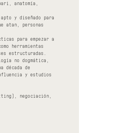
bari, anatomía, 
 apto y diseñado para 
ue atan, personas 
cticas para empezar a 
como herramientas 
ses estructuradas. 
logía no dogmática, 
na década de 
nfluencia y estudios 
tting), negociación, 