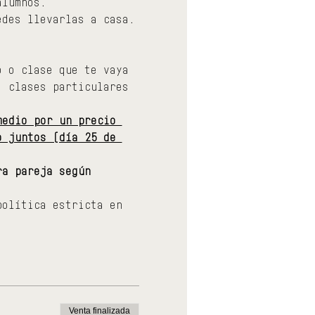
alumnos.
edes llevarlas a casa.
o o clase que te vaya 
, clases particulares 
medio por un precio 
o juntos (día 25 de 
ra pareja según 
política estricta en 
Venta finalizada