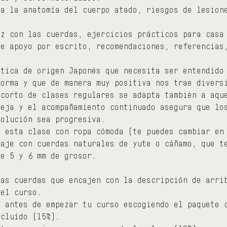
 a la anatomía del cuerpo atado, riesgos de lesion
ez con las cuerdas, ejercicios prácticos para casa
de apoyo por escrito, recomendaciones, referencias
ctica de origen Japonés que necesita ser entendido
forma y que de manera muy positiva nos trae divers
 corto de clases regulares se adapta también a aqu
reja y el acompañamiento continuado asegura que lo
volución sea progresiva.
a esta clase con ropa cómoda (te puedes cambiar en
baje con cuerdas naturales de yute o cáñamo, que t
re 5 y 6 mm de grosor.
ias cuerdas que encajen con la descripción de arri
 el curso.
s antes de empezar tu curso escogiendo el paquete 
ncluído (15%).