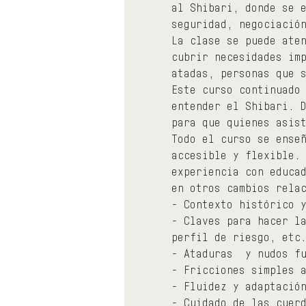
al Shibari, donde se 
seguridad, negociació
La clase se puede ate
cubrir necesidades im
atadas, personas que 
Este curso continuado
entender el Shibari. 
para que quienes asis
Todo el curso se ense
accesible y flexible.
experiencia con educa
en otros cambios rela
- Contexto histórico 
- Claves para hacer l
perfil de riesgo, etc
- Ataduras  y nudos f
- Fricciones simples 
- Fluidez y adaptació
- Cuidado de las cuer