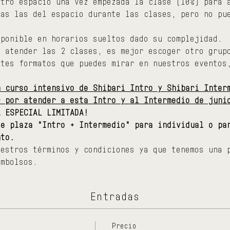
stro espacio una vez empezada la clase (10%) para 
das las del espacio durante las clases, pero no pu
sponible en horarios sueltos dado su complejidad.
s atender las 2 clases, es mejor escoger otro grup
ntes formatos que puedes mirar en nuestros 
eventos
.
n curso intensivo de Shibari Intro y Shibari Inter
r por atender a esta Intro y al Intermedio de juni
A ESPECIAL LIMITADA!
de plaza "Intro + Intermedio" para individual o pa
nto.
uestros términos y condiciones ya que tenemos una 
embolsos.
Entradas
Precio