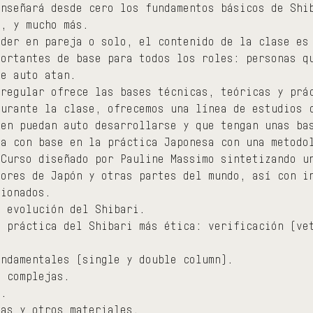
enseñará desde cero los fundamentos básicos de Shi
n, y mucho más.
nder en pareja o solo, el contenido de la clase es
portantes de base para todos los roles: personas q
se auto atan.
 regular ofrece las bases técnicas, teóricas y prá
Durante la clase, ofrecemos una línea de estudios 
ten puedan auto desarrollarse y que tengan unas ba
ña con base en la práctica Japonesa con una metodo
 Curso diseñado por Pauline Massimo sintetizando u
dores de Japón y otras partes del mundo, así con i
cionados.
y evolución del Shibari.
a práctica del Shibari más ética: verificación (ve
.
undamentales (single y double column).
a complejas.
n.
das y otros materiales.