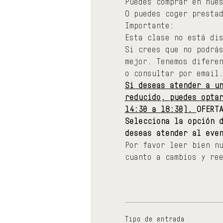
Puedes comprar en nue
O puedes coger presta
Importante:
Esta clase no está di
Si crees que no podrá
mejor. Tenemos difere
o consultar por email
Si deseas atender a u
reducido, puedes opta
14:30 a 18:30). 
OFERT
Selecciona la opción 
deseas atender al eve
Por favor leer bien n
cuanto a cambios y re
Tipo de entrada