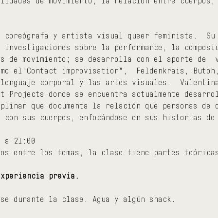
ilidades de movimiento, la relación entre cuerpos,
.
s coreógrafa y artista visual queer feminista.  Su
s investigaciones sobre la performance, la composi
as de movimiento; se desarrolla con el aporte de  
omo el"Contact improvisation",  Feldenkrais, Butoh
 lenguaje corporal y las artes visuales.  Valentin
nt Projects donde se encuentra actualmente desarro
iplinar que documenta la relación que personas de 
n con sus cuerpos, enfocándose en sus historias de
0 a 21:00
ños entre los temas, la clase tiene partes teórica
experiencia previa.
rse durante la clase. Agua y algún snack.