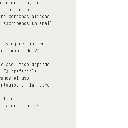
cios en solo, en 
de pertenecer al 
ara personas aliadas. 
r escríbenos un email 
 los ejercicios con 
 con menos de 24 
 clase, todo depende 
. Es preferible 
ramos el uso 
ontagios en la fecha 
lítica.
o saber lo antes 