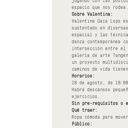
jugando con las posib
espacio que nos rodea
Sobre Valentina:
Valentina Gaia Lops e
sustentado en diversa
espacial y las técnic
danza contemporánea c
intersección entre el
galería de arte Tange
un proyecto multidisc
caminos de vida tiene
Horarios:
18 de agosto, de 18:0
Habrá descansos peque
ejercicios.
Sin pre-requisitos o 
Qué traer:
Ropa cómoda para move
Público: