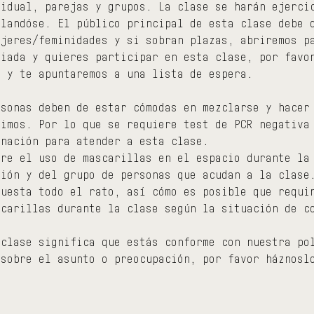
vidual, parejas y grupos. La clase se harán ejerci
clandóse. El público principal de esta clase debe 
ujeres/feminidades y si sobran plazas, abriremos p
liada y quieres participar en esta clase, por favo
m y te apuntaremos a una lista de espera.
rsonas deben de estar cómodas en mezclarse y hacer
ximos. Por lo que se requiere test de PCR negativa
unación para atender a esta clase.
bre el uso de mascarillas en el espacio durante la
ción y del grupo de personas que acudan a la clase
puesta todo el rato, así cómo es posible que requi
scarillas durante la clase según la situación de c
 clase significa que estás conforme con nuestra po
 sobre el asunto o preocupación, por favor háznosl