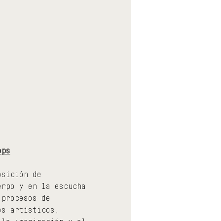
ops
osición de 
erpo y en la escucha 
 procesos de 
os artísticos, 