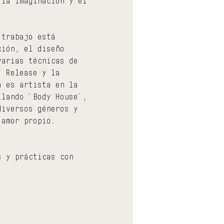
 la imaginación y el 
 trabajo está 
ción, el diseño 
varias técnicas de 
, Release y la 
a es artista en la 
llando ´Body House´, 
diversos géneros y 
 amor propio.
s y prácticas con 