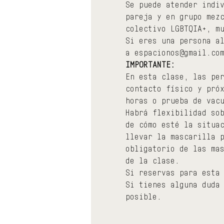
Se puede atender indi
pareja y en grupo mez
colectivo LGBTQIA+, m
Si eres una persona a
a espacionos@gmail.co
IMPORTANTE:
En esta clase, las pe
contacto físico y pró
horas o prueba de vac
Habrá flexibilidad so
de cómo esté la situa
llevar la mascarilla 
obligatorio de las ma
de la clase.
Si reservas para esta
Si tienes alguna duda
posible.