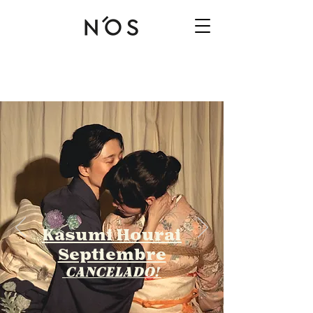
Kasumi Hourai
Septiembre
CANCELADO!