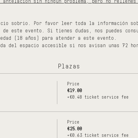
n antelación sin ningún problema, pero no rellenes
acio sobrio. Por favor leer toda la información so
s de este evento. Si tienes dudas, nos puedes cons
 edad (18 años) para atender a este evento.
ada del espacio accesible si nos avisan unas 72 ho
Plazas
Price
€19.00
+€0.48 ticket service fee
Price
€25.00
+€0.63 ticket service fee