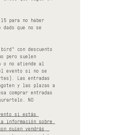
:15 para no haber 
o dado que no se 
 bird" con descuento 
mo pero suelen 
a o no atiende al 
el evento si no se 
rtes). Las entradas 
agoten y las plazas a 
esa comprar entradas 
gurartelo. NO 
vento si estás 
la información sobre 
con quien vendrás, 