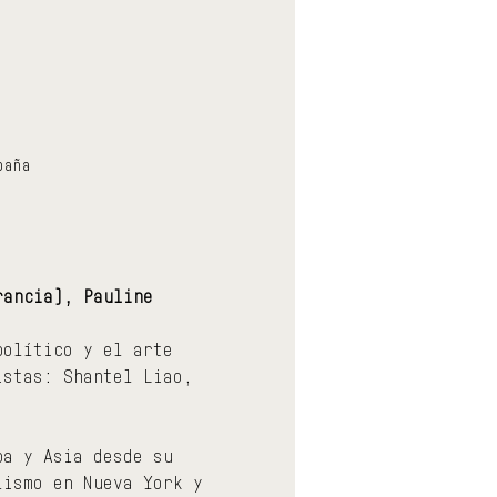
paña
rancia), Pauline 
político y el arte 
istas: Shantel Liao, 
pa y Asia desde su 
lismo en Nueva York y 