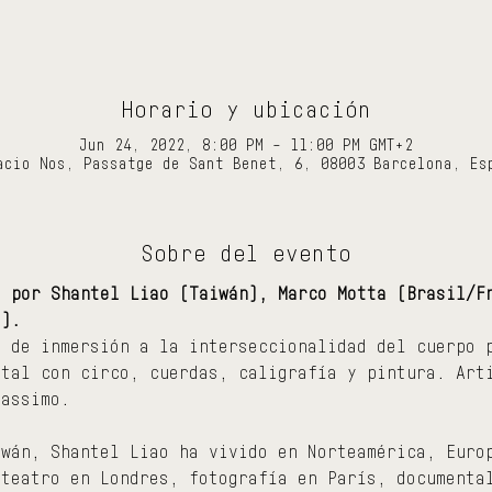
Horario y ubicación
Jun 24, 2022, 8:00 PM – 11:00 PM GMT+2
acio Nos, Passatge de Sant Benet, 6, 08003 Barcelona, Es
Sobre del evento
" por Shantel Liao (Taiwán), Marco Motta (Brasil/F
a).
t de inmersión a la interseccionalidad del cuerpo 
ntal con circo, cuerdas, caligrafía y pintura. Art
Massimo.
iwán, Shantel Liao ha vivido en Norteamérica, Euro
 teatro en Londres, fotografía en París, documenta