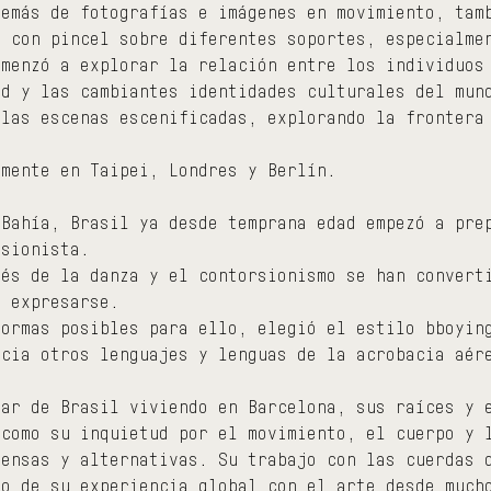
demás de fotografías e imágenes en movimiento, tam
l con pincel sobre diferentes soportes, especialme
omenzó a explorar la relación entre los individuos
ad y las cambiantes identidades culturales del mun
 las escenas escenificadas, explorando la frontera
lmente en Taipei, Londres y Berlín.
 Bahía, Brasil ya desde temprana edad empezó a pre
rsionista.
vés de la danza y el contorsionismo se han convert
e expresarse.
formas posibles para ello, elegió el estilo bboyin
acia otros lenguajes y lenguas de la acrobacia aér
nar de Brasil viviendo en Barcelona, sus raíces y 
 como su inquietud por el movimiento, el cuerpo y 
tensas y alternativas. Su trabajo con las cuerdas 
to de su experiencia global con el arte desde much