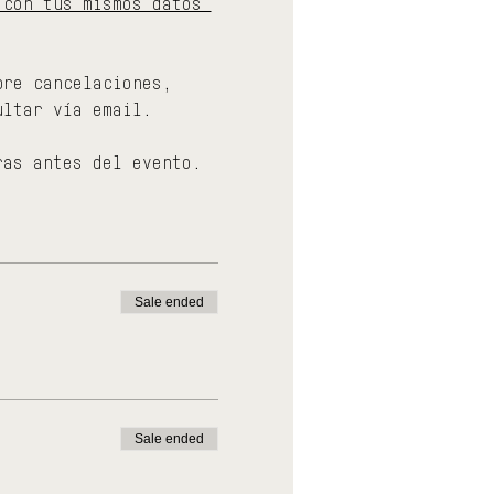
 con tus mismos datos 
bre cancelaciones, 
ultar vía email.
ras antes del evento.
Sale ended
Sale ended