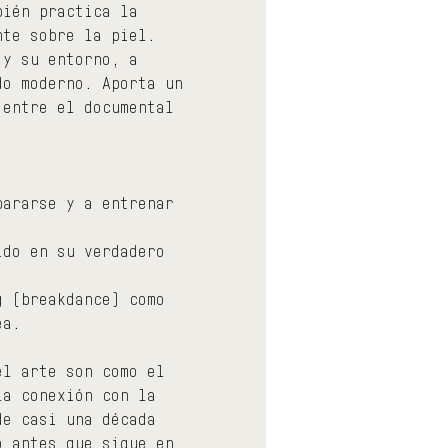
bién practica la 
nte sobre la piel. 
 y su entorno, a 
do moderno. Aporta un 
 entre el documental 
pararse y a entrenar 
ido en su verdadero 
g (breakdance) como 
ea.
el arte son como el 
la conexión con la 
de casi una década 
o antes que sigue en 