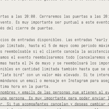
ertas a las 20:00. Cerraremos las puertas a las 20
evento. Es muy importante ser puntual a este event
ués del cierre de puertas.
ecios de entradas disponibles. Las entradas "early
mpo límitado, hasta el 5 de mayo como periodo máxi
es reembolsable si el cliente cancela la asistenci
lamos el evento reembolsaremos todo (cancelaremos 
imas hasta el 24 de mayo y se reembolsará los impo
onibles en cantidad limitada también hasta que se 
 "late bird" con un valor más elevado. Si te inter
 mándanos un email o mensaje en Instagram para ase
ltima hora en la puerta.
 nombres y emails de las personas que atienen al e
 una persona. Es muy importante para poder enviar 
ar. Si tus acompañantes cancelan y deseas cambiar 