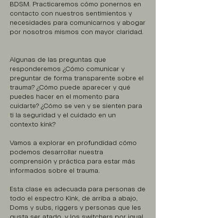
BDSM. Practicaremos cómo ponernos en
contacto con nuestros sentimientos y
necesidades para comunicarnos y abogar
por nosotros mismos con mayor claridad.
Algunas de las preguntas que
responderemos ¿Cómo comunicar y
preguntar de forma transparente sobre el
trauma? ¿Cómo puede aparecer y qué
puedes hacer en el momento para
cuidarte? ¿Cómo se ven y se sienten para
ti la seguridad y el cuidado en un
contexto kink?
Vamos a explorar en profundidad cómo
podemos desarrollar nuestra
comprensión y práctica para estar más
informados sobre el trauma.
Esta clase es adecuada para personas de
todo el espectro Kink, de arriba a abajo,
Doms y subs, riggers y personas que les
gusta ser atado, y los switchers por igual