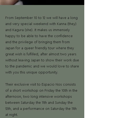
From September 10 to 12 we will have a long
and very special weekend with Kanna (they)
and Kagura (she). It makes us immensely
happy to be able to have the confidence
and the privilege of bringing them from
Japan for a queer friendly tour where they
great wish is fulfilled, after almost two years
without leaving Japan to show their work due
to the pandemic and we would love to share
with you this unique opportunity.
Their exclusive visit to Espacio Nos consists
of a short workshop on Friday the 10th in the
afternoon, two long intensive workshops
between Saturday the 11th and Sunday the
12th, and a performance on Saturday the 11th
at night.