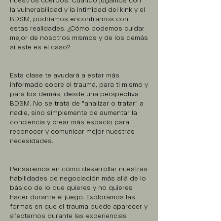
nuestros cuerpos. Cuando jugamos con
la vulnerabilidad y la intimidad del kink y el
BDSM, podríamos encontrarnos con
estas realidades. ¿Cómo podemos cuidar
mejor de nosotros mismos y de los demás
si este es el caso?
Esta clase te ayudará a estar más
informado sobre el trauma, para ti mismo y
para los demás, desde una perspectiva
BDSM. No se trata de "analizar o tratar" a
nadie, sino simplemente de aumentar la
conciencia y crear más espacio para
reconocer y comunicar mejor nuestras
necesidades.
Pensaremos en cómo desarrollar nuestras
habilidades de negociación más allá de lo
básico de lo que quieres y no quieres
hacer durante el juego. Exploramos las
formas en que el trauma puede aparecer y
afectarnos durante las experiencias