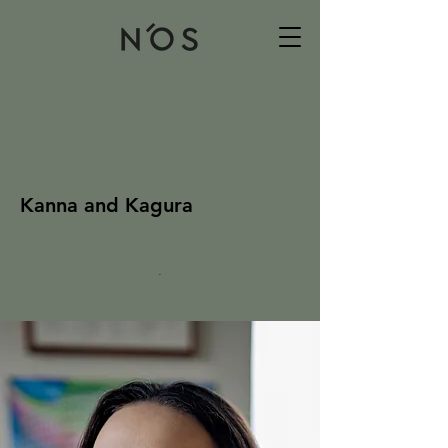
Kanna and Kagura
.