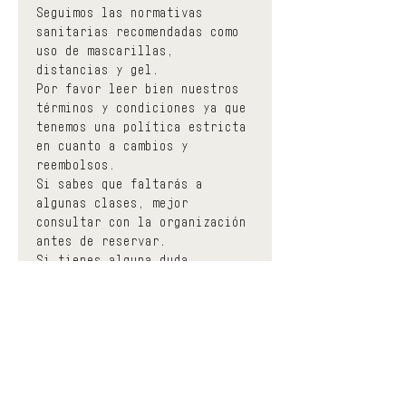
Seguimos las normativas 
sanitarias recomendadas como 
uso de mascarillas, 
distancias y gel.
Por favor leer bien nuestros 
términos y condiciones ya que 
tenemos una política estricta 
en cuanto a cambios y 
reembolsos.
Si sabes que faltarás a 
algunas clases, mejor 
consultar con la organización 
antes de reservar.
Si tienes alguna duda, 
sugerencia, preocupación, 
etc. puedes escribírnos un 
email o contactar desde 
nuestro formulario de 
contacto en la web.